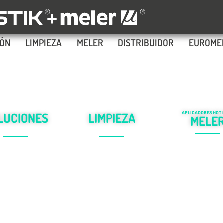
IÓN
LIMPIEZA
MELER
DISTRIBUIDOR
EUROME
APLICADORES HOT 
LUCIONES
LIMPIEZA
MELE
Proveemos una 
mico
,
fácil de uso
Proporcionamos una gama
gama Equipos apl
plio alcance
para
de servicios de
limpieza
y
de adhesiv
da la industria
mantenimiento
de equipos
Hot Melt