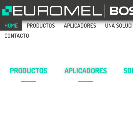
HOME
PRODUCTOS
APLICADORES
UNA SOLUC
CONTACTO
PRODUCTOS
APLICADORES
SO
Hot Melt
Pistolas/Aplicadores para
econó
en cartuchos/barras/pellets
adhesivos
Hot Melt
y
de am
en todos sus
diámetros
y
to
colores