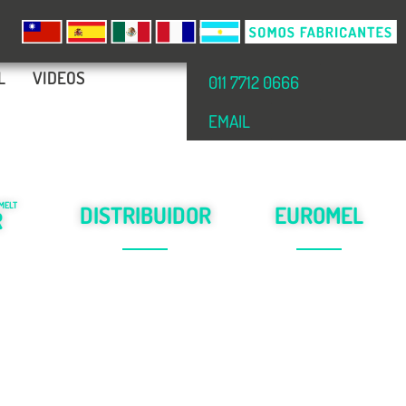
L
VIDEOS
011 7712 0666
EMAIL
MELT
DISTRIBUIDOR
EUROMEL
R
amplia
de los productos
Somos fabricantes y líder
icadores
®
®
BOSTIK
y
EVATANE
en adhesivos
Hot-Melt
os
en
Argentina