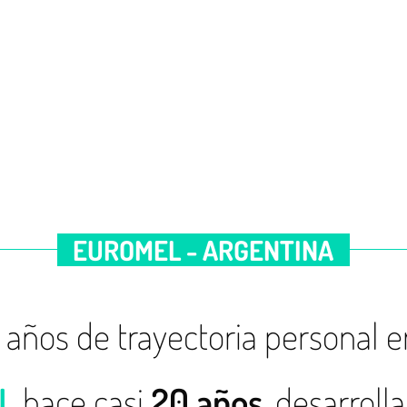
EUROMEL - ARGENTINA
años de trayectoria personal en
L
hace casi
20 años
, desarrol