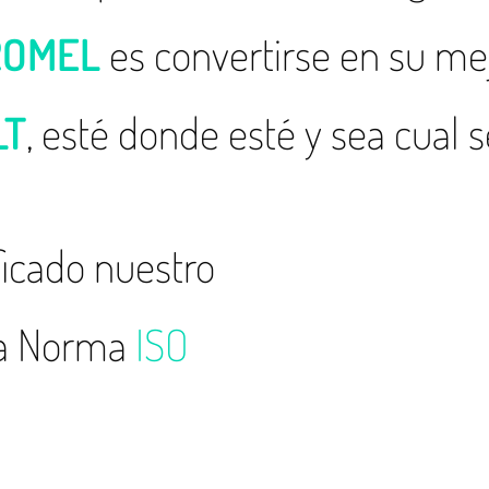
ROMEL
es convertirse en su me
LT
, esté donde esté y sea cual 
ficado nuestro
la Norma
ISO