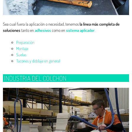
Sea cual fuera la aplicación o necesidad, tenemos
la línea más completa de
soluciones
tanto en
adhesivos
como en
sistema aplicador
.
Preparación
Montaje
Suelas
Tacones y doblaje en general
INDUSTRIA DEL COLCHON